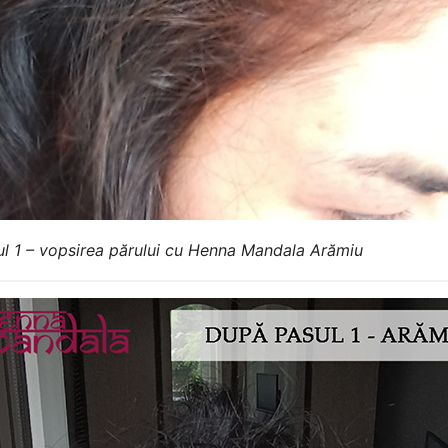
l 1 – vopsirea părului cu Henna Mandala Arămiu