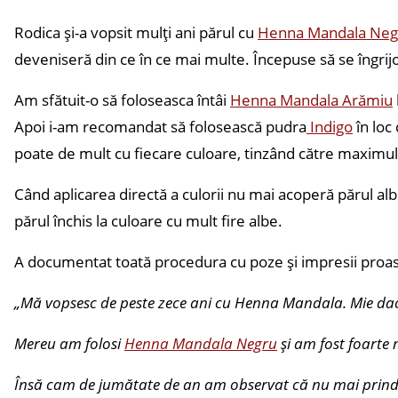
Rodica și-a vopsit mulți ani părul cu
Henna Mandala Neg
deveniseră din ce în ce mai multe. Începuse să se îngrijo
Am sfătuit-o să foloseasca întâi
Henna Mandala Arămiu
Apoi i-am recomandat să folosească pudra
Indigo
în loc
poate de mult cu fiecare culoare, tinzând către maximul
Când aplicarea directă a culorii nu mai acoperă părul al
părul închis la culoare cu mult fire albe.
A documentat toată procedura cu poze și impresii proaspe
„Mă vopsesc de peste zece ani cu Henna Mandala. Mie dacă
Mereu am folosi
Henna Mandala Negru
și am fost foarte 
Însă cam de jumătate de an am observat că nu mai prinde 