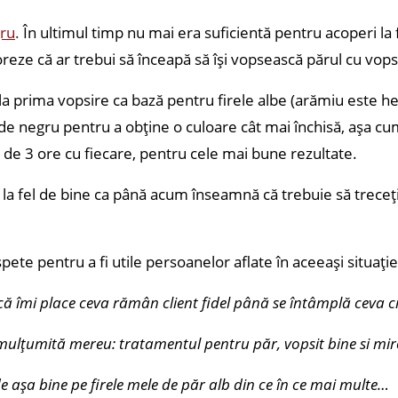
ru
.
În ultimul timp nu mai era suficientă pentru acoperi la 
reze că ar trebui să înceapă să își vopsească părul cu vops
la prima vopsire ca bază pentru firele albe (arămiu este he
 de negru pentru a obține o culoare cât mai închisă, așa 
 de 3 ore cu fiecare, pentru cele mai bune rezultate.
b la fel de bine ca până acum înseamnă că trebuie să treceț
te pentru a fi utile persoanelor aflate în aceeași situați
 îmi place ceva rămân client fidel până se întâmplă ceva cri
mulțumită mereu: tratamentul pentru păr, vopsit bine si mir
așa bine pe firele mele de păr alb din ce în ce mai multe…