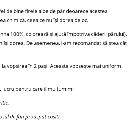
fel de bine firele albe de păr deoarece acestea
ea chimică, ceea ce nu își dorea deloc.
nna 100%, colorează și ajută împotriva căderii părului).
cum își dorea. De asemenea, i-am recomandat să stea cât
i la vopsirea în 2 pași. Aceasta vopsește mai uniform
e, lucru pentru care îi mulțumim:
tic.
osul de fân proaspăt cosit!