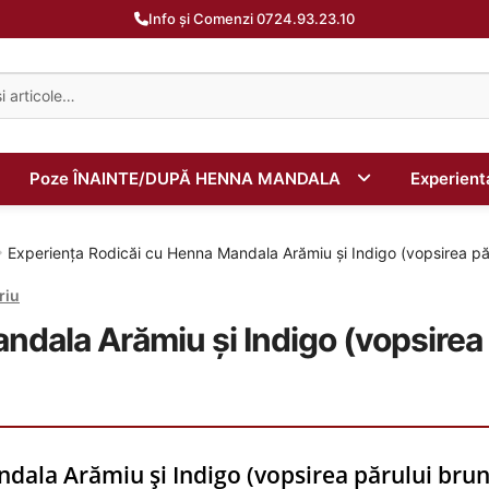
Info și Comenzi 0724.93.23.10
Poze ÎNAINTE/DUPĂ HENNA MANDALA
Experien
Experiența Rodicăi cu Henna Mandala Arămiu și Indigo (vopsirea păru
riu
dala Arămiu și Indigo (vopsirea p
ala Arămiu și Indigo (vopsirea părului brunet