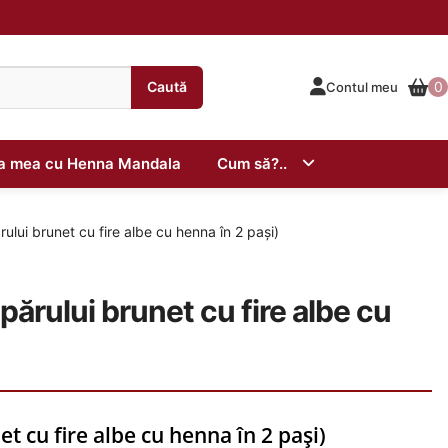
Caută
0
Contul meu
ta mea cu Henna Mandala
Cum să?..
lui brunet cu fire albe cu henna în 2 pași)
ărului brunet cu fire albe cu
 cu fire albe cu henna în 2 pași)