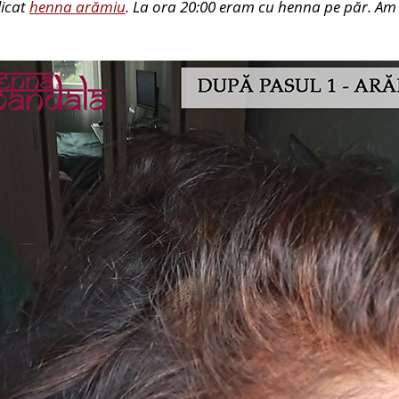
icat
henna arămiu
.
La ora 20:00 eram cu henna pe păr. Am 