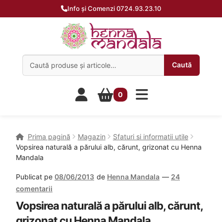
Info și Comenzi 0724.93.23.10
Caută:
Caută
0
Prima pagină
Magazin
Sfaturi si informatii utile
Vopsirea naturală a părului alb, cărunt, grizonat cu Henna
Mandala
Publicat pe
08/06/2013
de
Henna Mandala
—
24
comentarii
Vopsirea naturală a părului alb, cărunt,
grizonat cu Henna Mandala