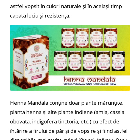
astfel vopsit în culori naturale și în același timp
capătă luciu și rezistență.
Henna Mandala conține doar plante mărunțite,
planta henna și alte plante indiene (amla, cassia
obovata, indigofera tinctoria, etc.) cu efect de
întărire a firului de păr și de vopsire și fiind astfel
disponibile mai multe culori
(Blond, Arămiu, Roșu,