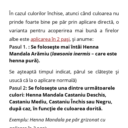
În cazul culorilor închise, atunci când culoarea nu
prinde foarte bine pe păr prin aplicare directă, o
varianta pentru acoperirea mai bună a firelor
albe este
aplicarea în 2 pași
, și anume:
Pasul 1.
: Se folosește mai întâi Henna
Mandala Arămiu (
lawsonia inermis
– care este
henna pură).
Se așteaptă timpul indicat, părul se clătește și
usucă că la o aplicare normală)
Pasul 2
: Se folosește una dintre următoarele
culori: Henna Mandala Castaniu Deschis,
Castaniu Mediu, Castaniu Închis sau Negru,
după caz, în funcție de culoarea dorită.
Exemplu: Henna Mandala pe păr grizonat cu
aplicare în 2 pași: