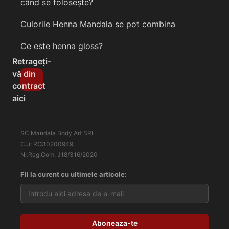
când se folosește?
Culorile Henna Mandala se pot combina
Ce este henna gloss?
Retrageți-
vă din
contract
aici
SC Mandala Body Art SRL
Cui: RO30200949
Nr.Reg.Com: J18/316/2020
Fii la curent cu ultimele articole: