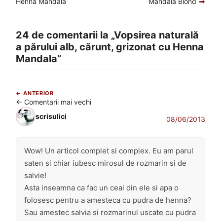
anterior:
următor:
Henna Mandala
Mandala Blond
în
articole
24 de comentarii la „
Vopsirea naturală
a părului alb, cărunt, grizonat cu Henna
Mandala
”
Navigare
← Comentarii mai vechi
în
comentarii
scrisulici
08/06/2013
Wow! Un articol complet si complex. Eu am parul
saten si chiar iubesc mirosul de rozmarin si de
salvie!
Asta inseamna ca fac un ceai din ele si apa o
folosesc pentru a amesteca cu pudra de henna?
Sau amestec salvia si rozmarinul uscate cu pudra