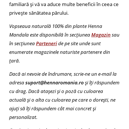
familiară și vă va aduce multe beneficii în ceea ce
privește sănătatea părului.
Vopseaua naturală 100% din plante Henna
Mandala este disponibilă în secțiunea
Magazin
sau
în secțiunea
Parteneri
de pe site unde sunt
enumerate magazinele naturiste partenere din
țară.
Dacă ai nevoie de îndrumare, scrie-ne un e-mail la
adresa
suport@hennaromania.ro
și îți răspundem
cu drag. Dacă atașezi și o poză cu culoarea
actuală și o alta cu culoarea pe care o dorești, ne
ajuți să îți răspundem cât mai concret și
personalizat.