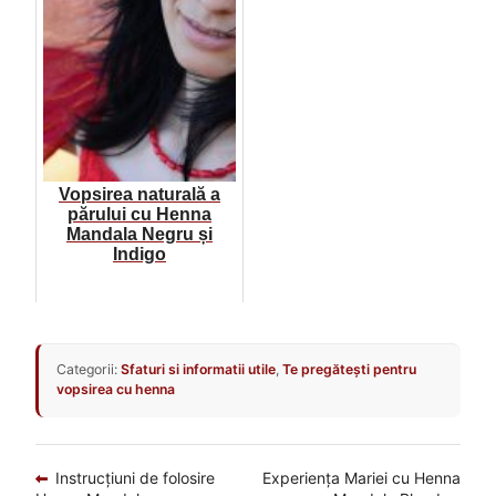
Vopsirea naturală a
părului cu Henna
Mandala Negru și
Indigo
Categorii:
Sfaturi si informatii utile
,
Te pregătești pentru
vopsirea cu henna
Navigare
Articolul
Articolul
Instrucțiuni de folosire
Experiența Mariei cu Henna