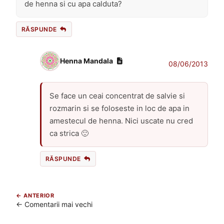
de henna si cu apa calduta?
RĂSPUNDE
Henna Mandala
08/06/2013
Se face un ceai concentrat de salvie si
rozmarin si se foloseste in loc de apa in
amestecul de henna. Nici uscate nu cred
ca strica 🙂
RĂSPUNDE
Navigare
← Comentarii mai vechi
în
comentarii