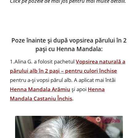
Click pe pozele de mai jos pentru mai multe detalii.
Poze înainte și după vopsirea părului în 2
pași cu Henna Mandala:
1.Alina G. a folosit pachetul
Vopsirea naturală a
părului alb în 2 pași – pentru culori închise
pentru a-și vopsi părul alb. A aplicat mai întâi
Henna Mandala Arămiu
și apoi
Henna
Mandala Castaniu Închis
.