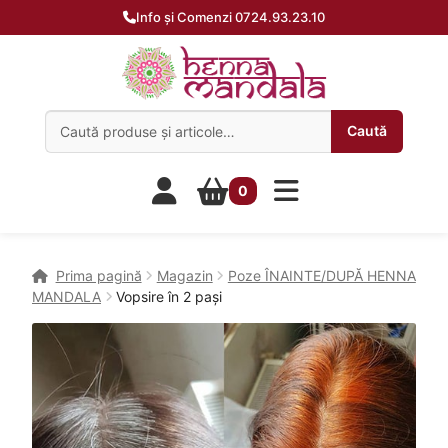
Info și Comenzi 0724.93.23.10
Caută:
Caută
0
Prima pagină
Magazin
Poze ÎNAINTE/DUPĂ HENNA
MANDALA
Vopsire în 2 pași