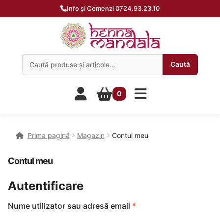
Info și Comenzi 0724.93.23.10
Caută:
Caută
0
Prima pagină
Magazin
Contul meu
Contul meu
Autentificare
Obligatoriu
Nume utilizator sau adresă email
*