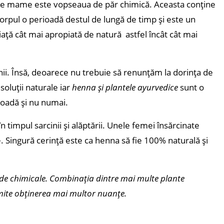
oare mame este vopseaua de păr chimică. Aceasta conține
 corpul o perioadă destul de lungă de timp și este un
ață cât mai apropiată de natură astfel încât cât mai
nii.
Însă, deoarece nu trebuie să renunțăm la dorința de
soluții naturale iar
henna și plantele ayurvedice
sunt o
rioadă și nu numai.
timpul sarcinii și alăptării. Unele femei însărcinate
 Singură cerință este ca henna să fie 100% naturală și
 de chimicale. Combinația dintre mai multe plante
rmite obținerea mai multor nuanțe
.