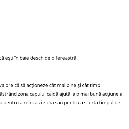
acă ești în baie deschide o fereastră.
va ore că să acționeze cât mai bine și cât timp
Păstrând zona capului caldă ajută la o mai bună acțiune a
op pentru a reîncălzi zona sau pentru a scurta timpul de