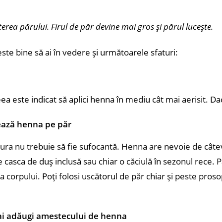
terea părului.
Firul de păr devine mai gros și părul lucește.
este bine să ai în vedere și următoarele sfaturi:
ceea este indicat să aplici henna în mediu cât mai aerisit. D
nează henna pe păr
ăldura nu trebuie să fie sufocantă. Henna are nevoie de câte
 casca de duș inclusă sau chiar o căciulă în sezonul rece. 
a corpului. Poți folosi uscătorul de păr chiar și peste pros
 mai adăugi amestecului de henna