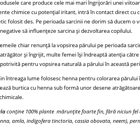
rodusele care produce cele mai mari îngrijorări unei viit
nte chimice cu potențial iritant, intră în contact direct cu
ic folosit des.
Pe perioada sarcinii ne dorim să ducem o vi
 negative să influențeze sarcina și dezvoltarea copilului.
emeile chiar renunță la vopsirea părului pe perioada sarci
atrăgător și îngrijit, multe femei își îndreaptă atenția către 
 potrivită pentru vopsirea naturală a părului în această pe
n întreaga lume folosesc henna pentru colorarea părului în 
orează burtica cu henna sub formă unor desene atrăgătoare.
chimicale.
la
conține 100% plante mărunțite foarte fin, fără niciun fel
nna, amla, indigofera tinctoria, cassia obovata, neem), pe