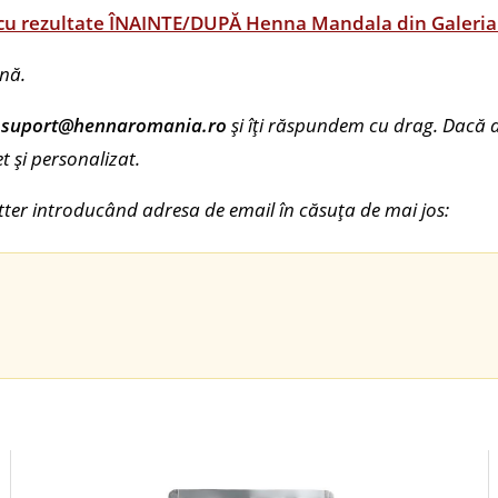
cu rezultate ÎNAINTE/DUPĂ Henna Mandala din Galeria Fot
ană.
a
suport@hennaromania.ro
și îți răspundem cu drag. Dacă a
t și personalizat.
etter introducând adresa de email în căsuța de mai jos: