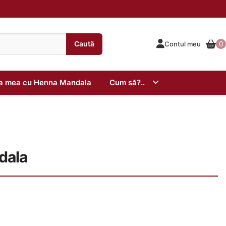
Caută
0
Contul meu
ta mea cu Henna Mandala
Cum să?..
dala