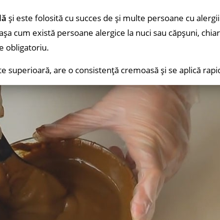
lă
și este folosită cu succes de și multe persoane cu alergi
așa cum există persoane alergice la nuci sau căpșuni, chia
e obligatoriu.
e superioară, are o consistență cremoasă și se aplică rapid 