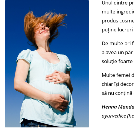
Unul dintre p
multe ingredie
produs cosmet
puține lucruri
De multe ori f
a avea un păr 
soluție foarte
Multe femei di
chiar își dec
să nu conțină 
Henna Manda
ayurvedice (he