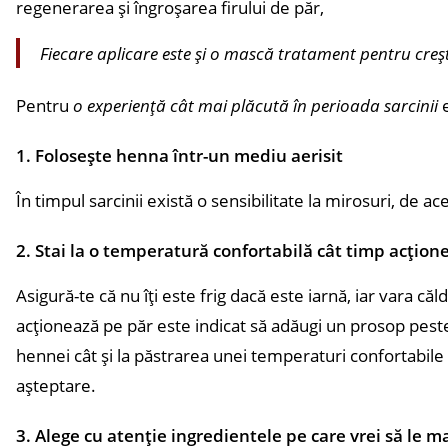
regenerarea și îngroșarea firului de păr,
Fiecare aplicare este și o mască tratament pentru creș
Pentru
o experiență cât mai plăcută în perioada sarcinii
1. F
olosește henna într-un mediu aerisit
În timpul sarcinii există o sensibilitate la mirosuri, de a
2. Stai
la o temperatură confortabilă cât timp acțio
Asigură-te că nu îți este frig dacă este iarnă, iar vara c
acționează pe păr este indicat să adăugi un prosop peste
hennei cât și la păstrarea unei temperaturi confortabile 
așteptare.
3. Alege cu atenție ingredientele pe care vrei să le