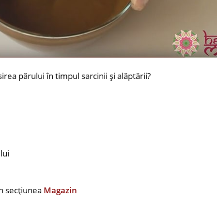
rea părului în timpul sarcinii și alăptării?
lui
în secțiunea
Magazin