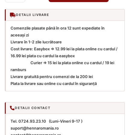
cu
Rozmarin
DETALII LIVRARE
și
Jojoba
Comenzile plasate până în ora 12 sunt expediate în
-
aceeași zi
Henna
Livrare în 1-2 zile lucrătoare
Mandala
Cost livrare: Easybox => 12.99 lei la plata online cu cardul /
16.99 lei plata cu cardul la easybox
Curier => 15 lei la plata online cu cardul / 19 lei
ramburs
Livrare gratuită pentru comenzi de la 200 lei
Plata la livrare sau online cu cardul în siguranță
DETALII CONTACT
Tel. 0724.93.23.10 (Luni-Vineri 9-17 )
suport@hennaromania.ro
contact@hennaromania.ro