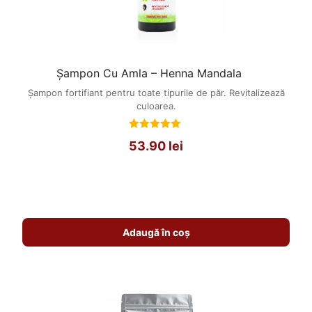
Șampon Cu Amla – Henna Mandala
Șampon fortifiant pentru toate tipurile de păr. Revitalizează
culoarea.
Evaluat
53.90
lei
la
5.00
din 5
Adaugă în coș