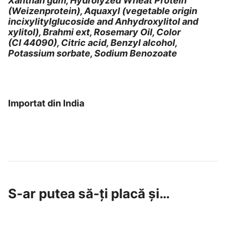
Xanthan gum, Hydrolyzed Wheat Protein
(Weizenprotein), Aquaxyl (vegetable origin
incixylitylglucoside and Anhydroxylitol and
xylitol), Brahmi ext, Rosemary Oil, Color
(CI 44090), Citric acid, Benzyl alcohol,
Potassium sorbate, Sodium Benozoate
Importat din India
S-ar putea să-ți placă și…