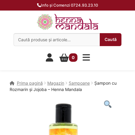
Info și Comenzi 0724.93.23.10
Caută:
Caută
0
Prima pagină
Magazin
Șampoane
Șampon cu
Rozmarin și Jojoba – Henna Mandala