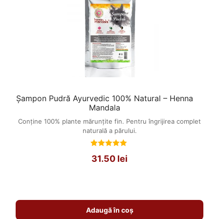
Șampon Pudră Ayurvedic 100% Natural – Henna
Mandala
Conține 100% plante mărunțite fin. Pentru îngrijirea complet
naturală a părului.
Evaluat
31.50
lei
la
5.00
din 5
Adaugă în coș