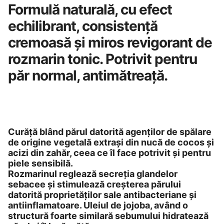
Formulă naturală, cu efect
echilibrant, consistență
cremoasă și miros revigorant de
rozmarin tonic. Potrivit pentru
păr normal, antimătreață.
Curăță blând părul datorită agenților de spălare
de origine vegetală extrași din nucă de cocos și
acizi din zahăr, ceea ce îl face potrivit și pentru
piele sensibilă.
Rozmarinul reglează secreția glandelor
sebacee și stimulează creșterea părului
datorită proprietăților sale antibacteriane și
antiinflamatoare. Uleiul de jojoba, având o
structură foarte similară sebumului hidratează