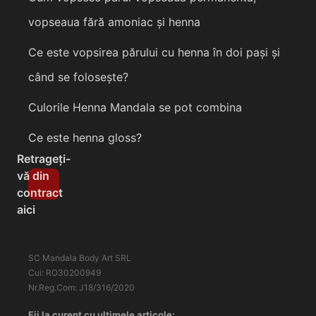
vopseaua fără amoniac și henna
Ce este vopsirea părului cu henna în doi pași și
când se folosește?
Culorile Henna Mandala se pot combina
Ce este henna gloss?
Retrageți-
vă din
contract
aici
SC Mandala Body Art SRL
Cui: RO30200949
Nr.Reg.Com: J18/316/2020
Fii la curent cu ultimele articole: