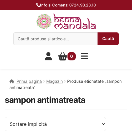
Info și Comenzi 0724.93.23.10
Caută:
Caută
0
Prima pagină
Magazin
Produse etichetate „sampon
antimatreata”
sampon antimatreata