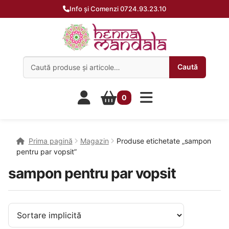
Info și Comenzi 0724.93.23.10
Caută:
Caută
0
Prima pagină
Magazin
Produse etichetate „sampon
pentru par vopsit”
sampon pentru par vopsit