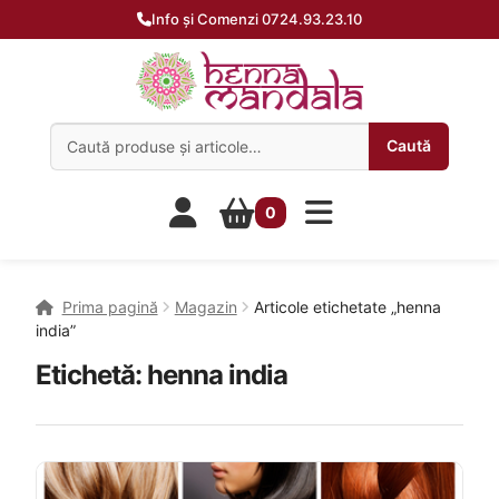
Info și Comenzi 0724.93.23.10
Caută:
Caută
0
Prima pagină
Magazin
Articole etichetate „henna
india”
Etichetă:
henna india