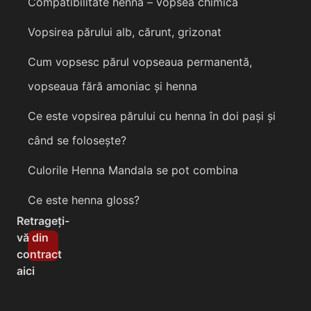
Compatibilitate henna – vopsea chimică
Vopsirea părului alb, cărunt, grizonat
Cum vopsesc părul vopseaua permanentă,
vopseaua fără amoniac și henna
Ce este vopsirea părului cu henna în doi pași și
când se folosește?
Culorile Henna Mandala se pot combina
Ce este henna gloss?
Retrageți-
vă din
contract
aici