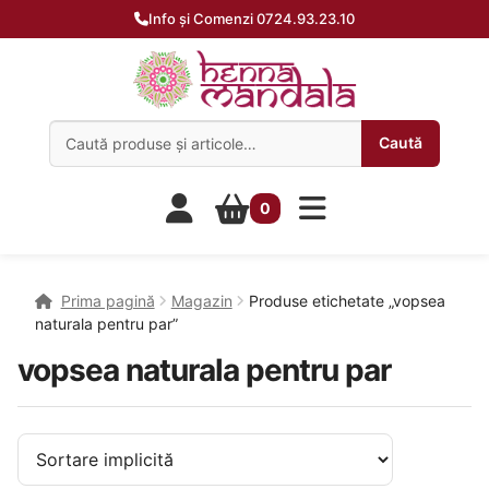
Info și Comenzi 0724.93.23.10
Caută:
Caută
0
Prima pagină
Magazin
Produse etichetate „vopsea
naturala pentru par”
vopsea naturala pentru par