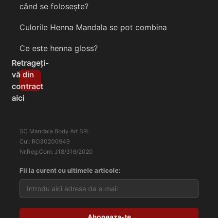
când se folosește?
Culorile Henna Mandala se pot combina
Ce este henna gloss?
Retrageți-
vă din
contract
aici
SC Mandala Body Art SRL
Cui: RO30200949
Nr.Reg.Com: J18/316/2020
Fii la curent cu ultimele articole: