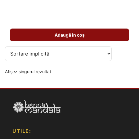
5.00
din 5
Adaugă în coș
Afișez singurul rezultat
UTILE: