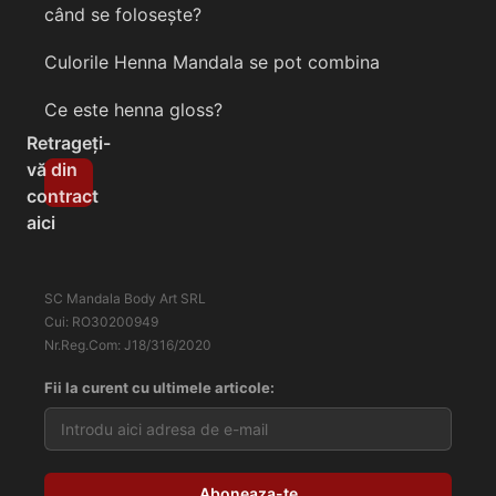
când se folosește?
Culorile Henna Mandala se pot combina
Ce este henna gloss?
Retrageți-
vă din
contract
aici
SC Mandala Body Art SRL
Cui: RO30200949
Nr.Reg.Com: J18/316/2020
Fii la curent cu ultimele articole: