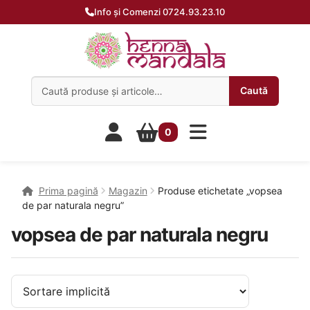
Info și Comenzi 0724.93.23.10
Caută:
Caută
0
Prima pagină
Magazin
Produse etichetate „vopsea
de par naturala negru”
vopsea de par naturala negru