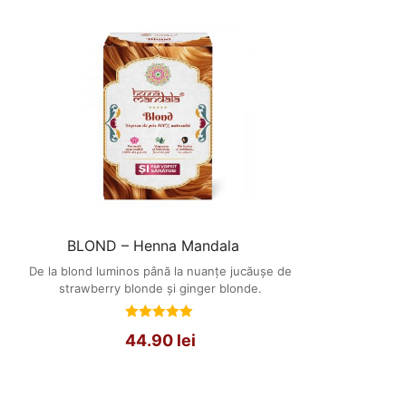
BLOND – Henna Mandala
De la blond luminos până la nuanțe jucăușe de
strawberry blonde și ginger blonde.
Evaluat
44.90
lei
la
5.00
din 5