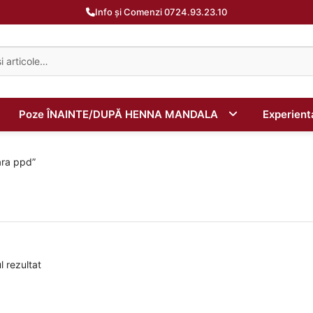
Info și Comenzi 0724.93.23.10
Poze ÎNAINTE/DUPĂ HENNA MANDALA
Experien
ara ppd”
l rezultat