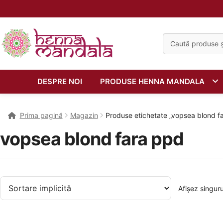
Caută:
DESPRE NOI
PRODUSE HENNA MANDALA
Prima pagină
Magazin
Produse etichetate „vopsea blond f
vopsea blond fara ppd
Afișez singuru