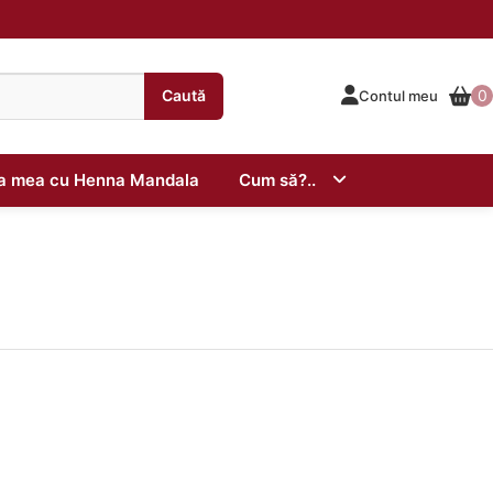
Caută
0
Contul meu
ta mea cu Henna Mandala
Cum să?..