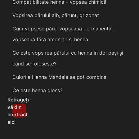
Compatibilitate henna – vopsea chimică
Vopsirea părului alb, cărunt, grizonat
Cum vopsesc părul vopseaua permanentă,
vopseaua fără amoniac și henna
Ce este vopsirea părului cu henna în doi pași și
când se folosește?
Culorile Henna Mandala se pot combina
Ce este henna gloss?
Retrageți-
vă din
contract
aici