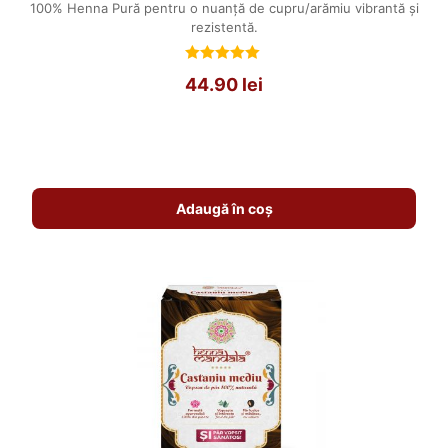
100% Henna Pură pentru o nuanță de cupru/arămiu vibrantă și
rezistentă.
Evaluat
44.90
lei
la
5.00
din 5
Adaugă în coș