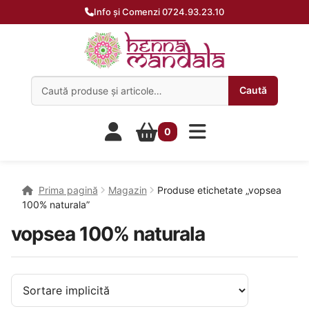
Info și Comenzi 0724.93.23.10
Caută:
Caută
0
Prima pagină
Magazin
Produse etichetate „vopsea
100% naturala”
vopsea 100% naturala