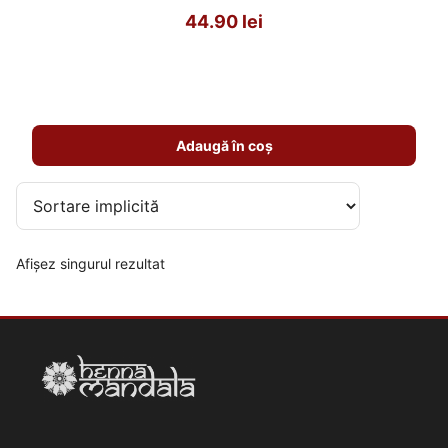
Evaluat
44.90
lei
la
5.00
din 5
Adaugă în coș
Afișez singurul rezultat