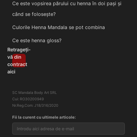
Ce este vopsirea părului cu henna în doi pași și
când se folosește?
Culorile Henna Mandala se pot combina
Ce este henna gloss?
Retrageți-
vă din
contract
aici
SC Mandala Body Art SRL
Cui: RO30200949
Nr.Reg.Com: J18/316/2020
Fii la curent cu ultimele articole: