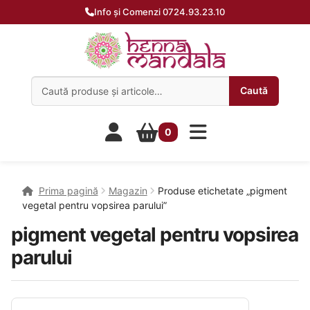
Info și Comenzi 0724.93.23.10
Caută:
Caută
0
Prima pagină
Magazin
Produse etichetate „pigment
vegetal pentru vopsirea parului”
pigment vegetal pentru vopsirea
parului