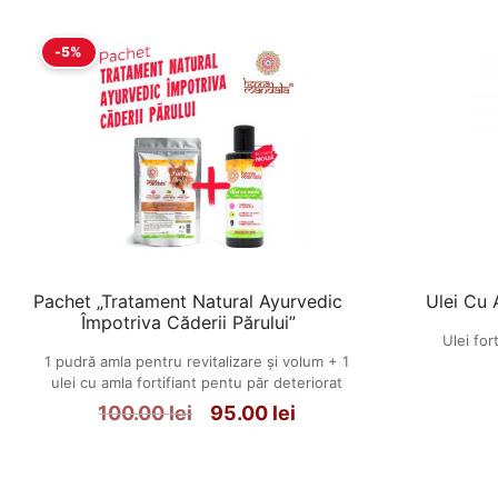
-5%
Pachet „Tratament Natural Ayurvedic
Ulei Cu
Împotriva Căderii Părului”
Ulei for
1 pudră amla pentru revitalizare și volum + 1
ulei cu amla fortifiant pentu păr deteriorat
100.00
lei
95.00
lei
Prețul
Prețul
inițial
curent
a
este: