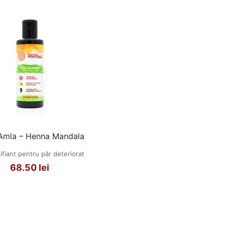
 Amla – Henna Mandala
tifiant pentru păr deteriorat
68.50
lei