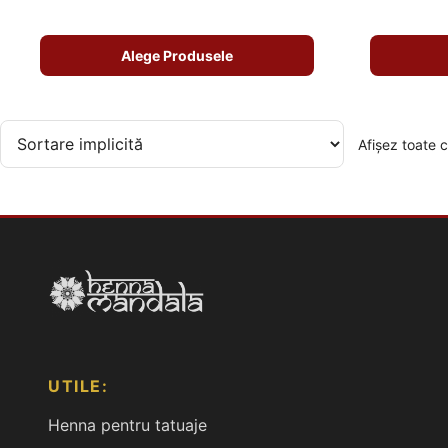
fost:
95.00 lei.
100.00 lei.
Alege Produsele
Afișez toate c
UTILE:
Henna pentru tatuaje