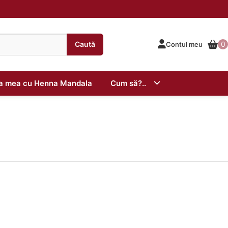
Caută
0
Contul meu
ta mea cu Henna Mandala
Cum să?..