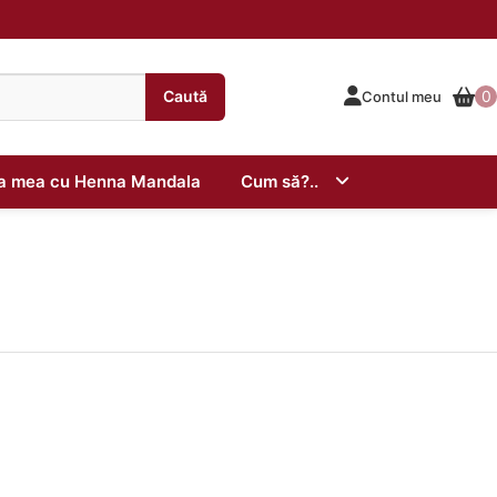
Caută
0
Contul meu
ta mea cu Henna Mandala
Cum să?..