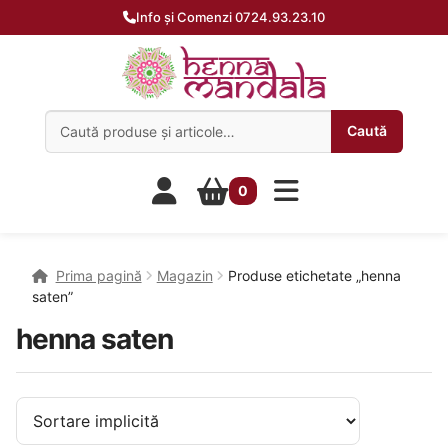
Info și Comenzi 0724.93.23.10
Caută:
Caută
0
Prima pagină
Magazin
Produse etichetate „henna
saten”
henna saten