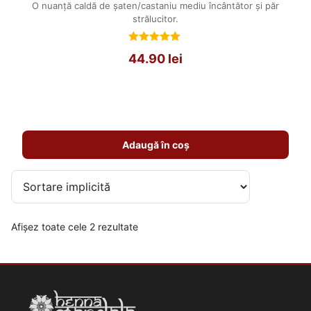
O nuanță caldă de șaten/castaniu mediu încântător și păr
strălucitor.
Evaluat
44.90
lei
la
5.00
din 5
Adaugă în coș
Afișez toate cele 2 rezultate