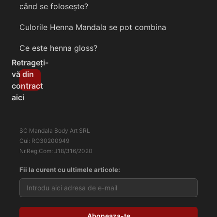
când se folosește?
Culorile Henna Mandala se pot combina
Ce este henna gloss?
Retrageți-
vă din
contract
aici
SC Mandala Body Art SRL
Cui: RO30200949
Nr.Reg.Com: J18/316/2020
Fii la curent cu ultimele articole: