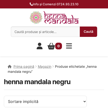
Info și Comenzi 0724.93.23.10
Caută:
Caută
0
Prima pagină
Magazin
Produse etichetate „henna
mandala negru”
henna mandala negru