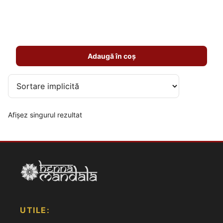
5.00
din 5
Adaugă în coș
Afișez singurul rezultat
UTILE: