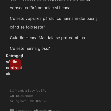
vopseaua fără amoniac și henna
Ce este vopsirea părului cu henna în doi pași și
când se folosește?
Culorile Henna Mandala se pot combina
Ce este henna gloss?
Retrageți-
vă din
contract
aici
SC Mandala Body Art SRL
Cui: RO30200949
Nr.Reg.Com: J18/316/2020
Fii la curent cu ultimele articole: