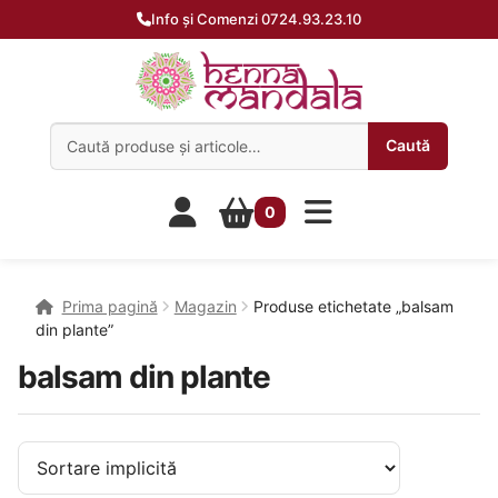
Info și Comenzi 0724.93.23.10
Caută:
Caută
0
Prima pagină
Magazin
Produse etichetate „balsam
din plante”
balsam din plante