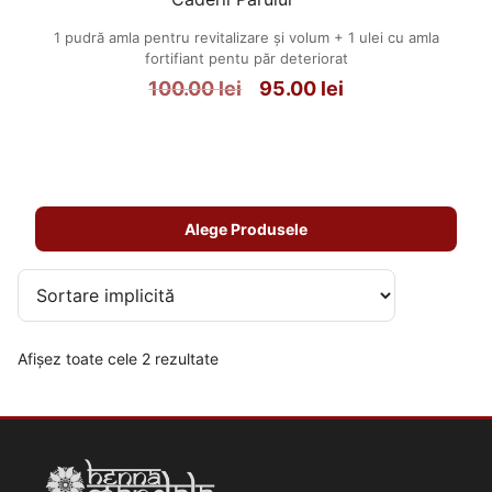
1 pudră amla pentru revitalizare și volum + 1 ulei cu amla
fortifiant pentu păr deteriorat
100.00
lei
95.00
lei
Prețul
Prețul
inițial
curent
a
este:
fost:
95.00 lei.
100.00 lei.
Alege Produsele
Afișez toate cele 2 rezultate