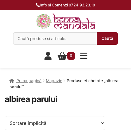
Info și Comenzi 0724.93.23.10
Caută:
Caută
0
Prima pagină
Magazin
Produse etichetate „albirea
parului”
albirea parului