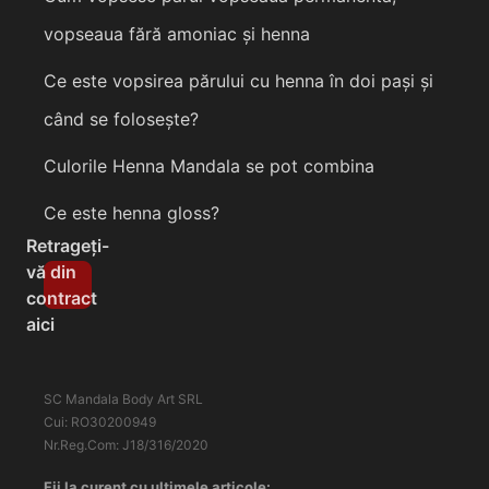
vopseaua fără amoniac și henna
Ce este vopsirea părului cu henna în doi pași și
când se folosește?
Culorile Henna Mandala se pot combina
Ce este henna gloss?
Retrageți-
vă din
contract
aici
SC Mandala Body Art SRL
Cui: RO30200949
Nr.Reg.Com: J18/316/2020
Fii la curent cu ultimele articole: